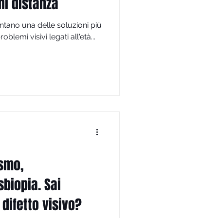
i distanza
entano una delle soluzioni più
oblemi visivi legati all'età...
ismo,
biopia. Sai
 difetto visivo?