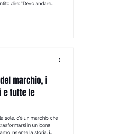
ntito dire: "Devo andare
iali." Oppure: "L'ottico mi ha
L'optometrista è un medico?"
on c'è da stupirsi: ottico,
ttista lavorano tutti nel
lgono professioni diverse,
 e com
 del marchio, i
 e tutte le
da sole, c'è un marchio che
 trasformarsi in un'icona
mo insieme la storia, i