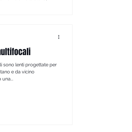
sità sul marchio e come
a te
ultifocali
li sono lenti progettate per
tano e da vicino
una...