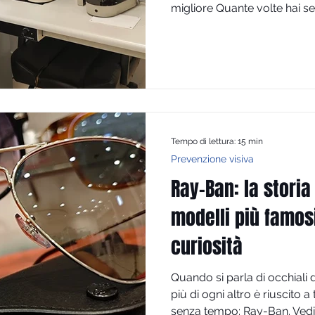
migliore Quante volte hai se
dall'oculista a rifare gli occh
fatto la visita." O ancora: "
Sono dubbi molto comuni. E n
optometrista, oculista e orto
mondo della visione, ma svo
con competenze specifiche
Tempo di lettura: 15 min
Prevenzione visiva
Ray-Ban: la storia
modelli più famosi
curiosità
Quando si parla di occhiali 
più di ogni altro è riuscito a
senza tempo: Ray-Ban. Vedia