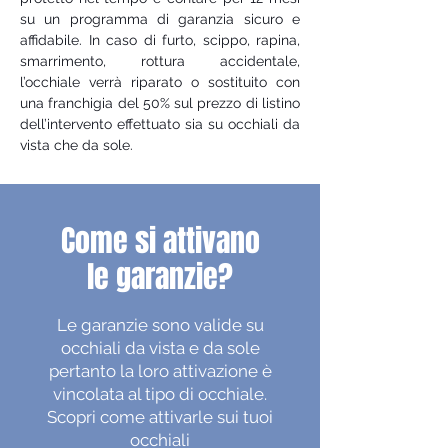
su un programma di garanzia sicuro e
affidabile. In caso di furto, scippo, rapina,
smarrimento, rottura accidentale,
l’occhiale verrà riparato o sostituito con
una franchigia del 50% sul prezzo di listino
dell’intervento effettuato sia su occhiali da
vista che da sole.
Come si attivano
le garanzie?
Le garanzie sono valide su
occhiali da vista e da sole
pertanto la loro attivazione è
vincolata al tipo di occhiale.
Scopri come attivarle sui tuoi
occhiali