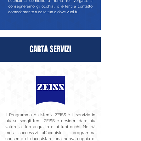
occhiali a domicilio a Roma Tor Vergata, ti
consegneremo gli occhiali o le lenti a contatto
comodamente a casa tua o dove vuoi tu!
CARTA SERVIZI
Il Programma Assistenza ZEISS è il servizio in
più se scegli lenti ZEISS e desideri dare più
valore al tuo acquisto e ai tuoi occhi. Nei 12
mesi successivi all’acquisto il programma
consente di riacquistare una nuova coppia di