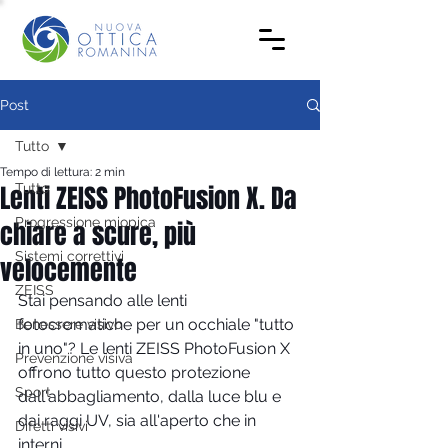
Post
Tutto
Tempo di lettura: 2 min
Lenti ZEISS PhotoFusion X. Da
Tutto
Progressione miopica
chiare a scure, più
Sistemi correttivi
velocemente
ZEISS
Stai pensando alle lenti 
fotocromatiche per un occhiale "tutto 
Benessere visivo
in uno"? Le lenti ZEISS PhotoFusion X 
Prevenzione visiva
offrono tutto questo protezione 
Sport
dall'abbagliamento, dalla luce blu e 
dai raggi UV, sia all'aperto che in 
Difetti visivi
interni. 