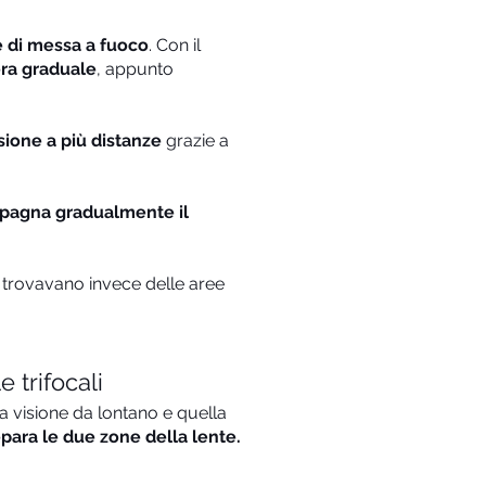
ee di messa a fuoco
. Con il
era graduale
, appunto
sione a più distanze
grazie a
mpagna gradualmente il
 si trovavano invece delle aree
 trifocali
a visione da lontano e quella
epara le due zone della lente.