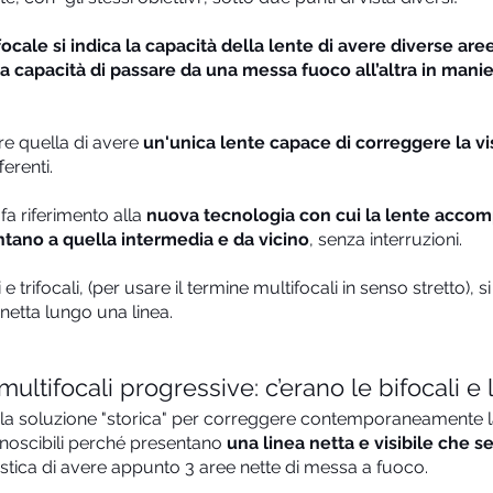
ocale si indica la capacità della lente di avere diverse ar
 la capacità di passare da una messa fuoco all’altra in mani
re quella di avere
un'unica lente capace di correggere la vi
erenti.
 fa riferimento alla
nuova tecnologia con cui la lente acco
ntano a quella intermedia e da vicino
, senza interruzioni.
 e trifocali, (per usare il termine multifocali in senso stretto),
netta lungo una linea.
tifocali progressive: c’erano le bifocali e le
o la soluzione "storica" per correggere contemporaneamente l
onoscibili perché presentano
una linea netta e visibile che s
ristica di avere appunto 3 aree nette di messa a fuoco.