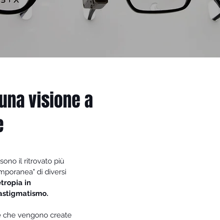
 una visione a
e
sono il ritrovato più
mporanea" di diversi
tropia in
 astigmatismo.
 che vengono create