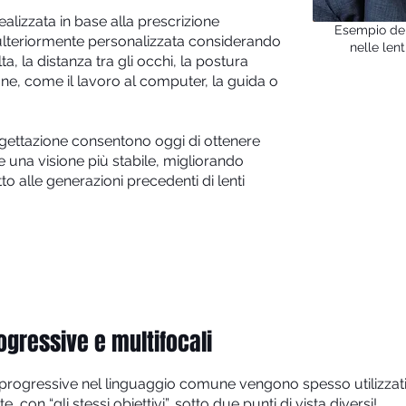
alizzata in base alla prescrizione
Esempio del
e ulteriormente personalizzata considerando
nelle lent
a, la distanza tra gli occhi, la postura
ane, come il lavoro al computer, la guida o
gettazione consentono oggi di ottenere
 una visione più stabile, migliorando
o alle generazioni precedenti di lenti
rogressive e multifocali
enti progressive nel linguaggio comune vengono spesso utilizz
, con “gli stessi obiettivi”, sotto due punti di vista diversi!