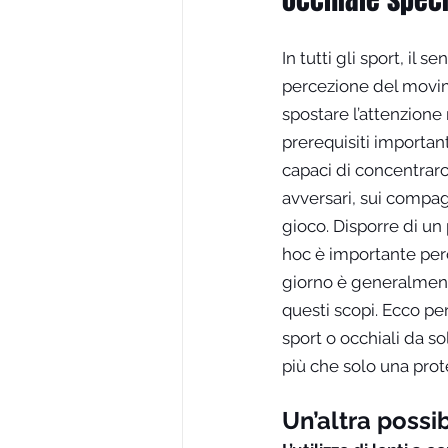
In tutti gli sport, il s
percezione del movim
spostare l’attenzion
prerequisiti importan
capaci di concentrarc
avversari, sui compag
gioco. Disporre di un 
hoc è importante perc
giorno è generalmen
questi scopi. Ecco per
sport o occhiali da s
più che solo una prot
Un’altra possib