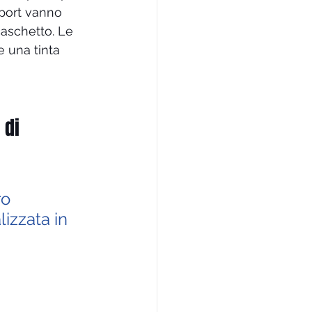
sport vanno 
caschetto. Le 
 una tinta 
 di 
o 
zzata in 