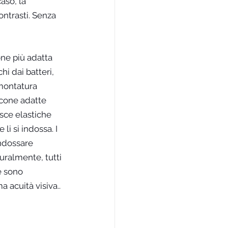
aso, la 
ontrasti. Senza 
one più adatta 
hi dai batteri, 
montatura 
icone adatte 
asce elastiche 
i si indossa. I 
indossare 
uralmente, tutti 
e sono 
 acuità visiva.. 