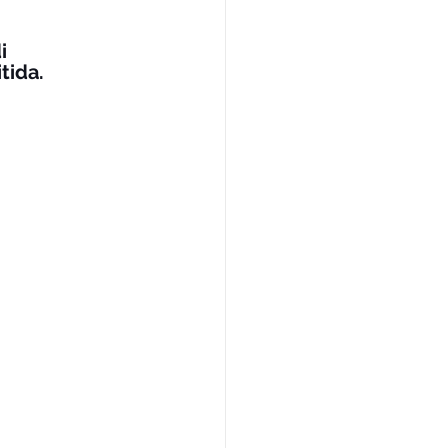
 
i 
tida.