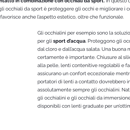
 contatto in combinazione con occhiali da sport.
 In questo c
i occhiali da sport è proteggere gli occhi e migliorare i c
favorisce anche l’aspetto estetico, oltre che funzionale. 
Gli occhialini per esempio sono la soluzi
per gli 
sport d’acqua
. Proteggono gli occ
dal cloro e dall’acqua salata. Una buona 
certamente è importante. Chiusure al sil
alla pelle, lenti contenitive regolabili e f
assicurano un confort eccezionale mentre l
portatori di lenti a contatto dovrebbero 
assolutamente sempre gli occhialini. Nat
gli occhialini e gli occhiali da immersion
disponibili con lenti graduate per un’ottima