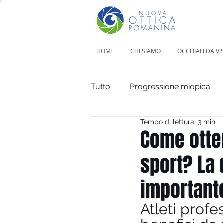
HOME
CHI SIAMO
OCCHIALI DA VI
Tutto
Progressione miopica
Tempo di lettura: 3 min
Sport
Difetti visivi
Come otte
sport? La 
important
Atleti profe