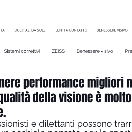
STA
OCCHIALI DA SOLE
LENTI A CONTATTO
BENESSERE VISIVO
Sistemi correttivi
ZEISS
Benessere visivo
Pre
nere performance migliori n
qualità della visione è molto
e.
ssionisti e dilettanti possono trar