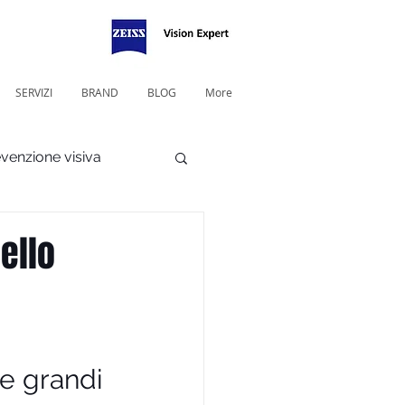
SERVIZI
BRAND
BLOG
More
venzione visiva
ello
re grandi 