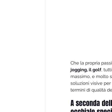
Che la propria pass
jogging, il golf
, tut
massimo, e molto spe
soluzioni visive per 
termini di qualità de
A seconda delle
occhiale speci