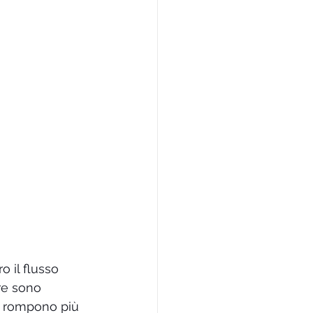
o il flusso 
ere sono 
i rompono più 