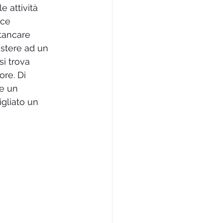
e attività 
uce 
tancare 
stere ad un 
si trova 
re. Di 
e un 
igliato un 